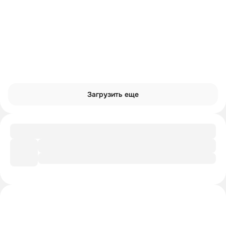
Загрузить еще
Заметки
Простые изобретения, изменившие мир
Интроверты смотрят