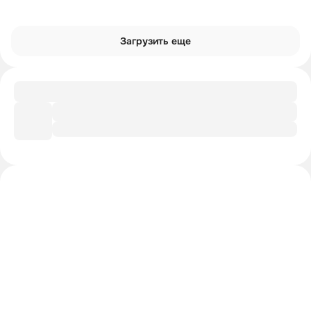
Загрузить еще
Гайд
Типовая застройка СССР
Интроверты смотрят