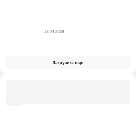
28.04.2026
Загрузить еще
Рекомендации
Доп. литература от лектора
Шпаргалка
Главное из лекции
Словарик
Политические термины