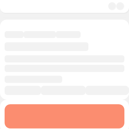
4.9
История и политика
10 минут
Смотреть трейлер
В избранное
Курс-профессия