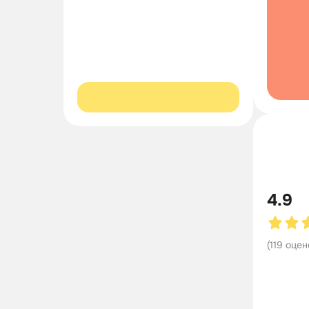
4.9
(
119
оцен