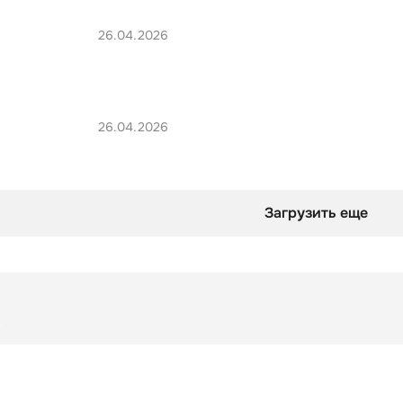
26.04.2026
26.04.2026
Загрузить еще
Шпаргалка
Золотая Орда: система управления русскими княжествам
Шпаргалка
Золотая Орда: система управления русскими княжествам