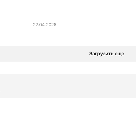
22.04.2026
Загрузить еще
Игра
Бинго величия
Игра
Бинго величия
оверты смотрят