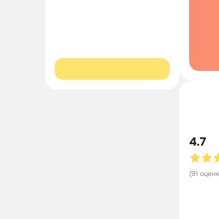
4.7
(
91
оцен