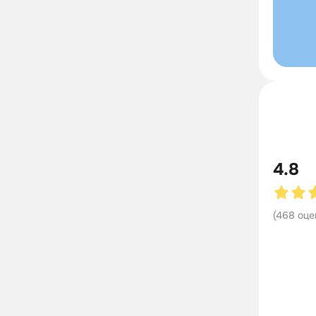
4.8
(
468
оце