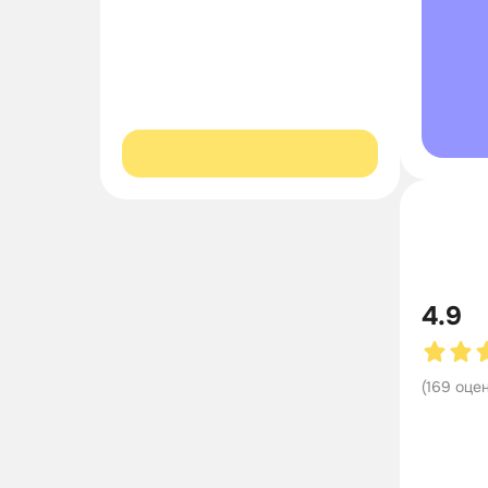
4.9
(
169
оце