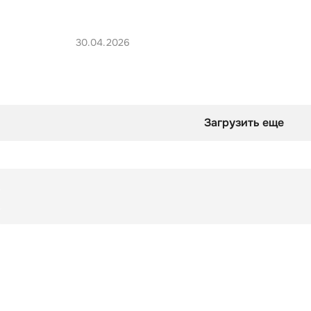
30.04.2026
Загрузить еще
Подборка
Репин: главные шедевры
Подборка
Репин: главные шедевры
оверты смотрят