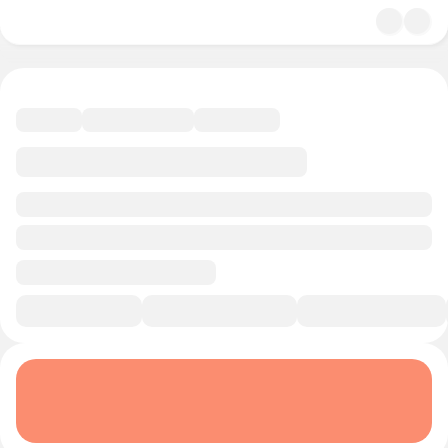
4.8
История и политика
13 минут
Смотреть трейлер
В избранное
Курс-профессия