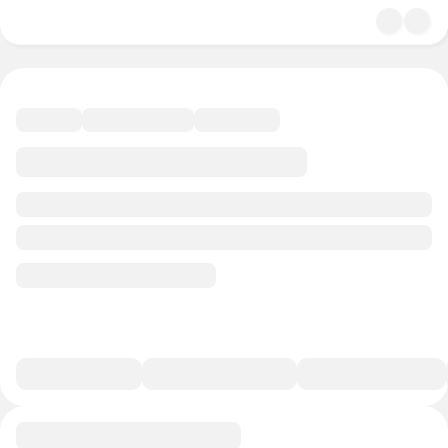
4.7
Литература
41 минута
157 баллов
Смотреть полную версию
В избранное
Курс-профессия
0/1