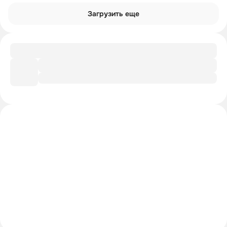
Загрузить еще
Файл
Досье «Дело Коларес»
Интроверты смотрят