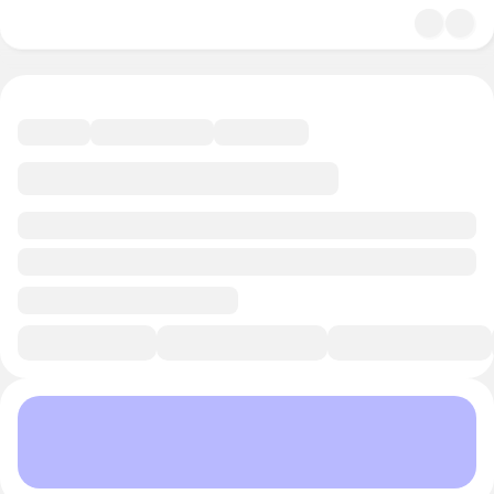
5.0
Мистика
17 минут
Смотреть трейлер
В избранное
Курс-профессия