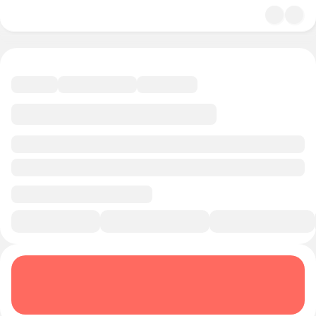
4.8
Кинематограф
10 минут
Смотреть трейлер
В избранное
Курс-профессия