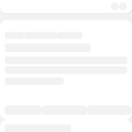
4.8
Психология
57 минут
44 балла
Смотреть полную версию
В избранное
Курс-профессия
0/1