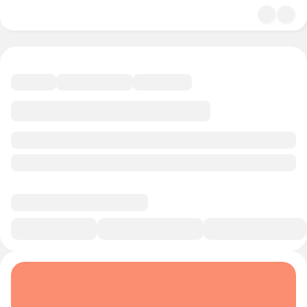
4.8
История и политика
10 минут
Смотреть трейлер
В избранное
Курс-профессия