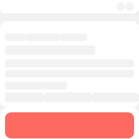
4.9
Кинематограф
19 минут
Смотреть трейлер
В избранное
Курс-профессия