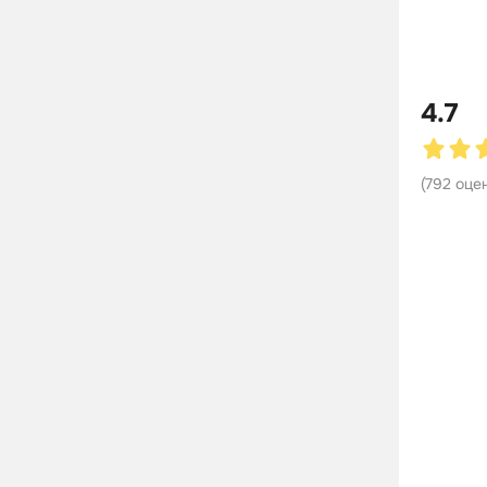
4.7
(
792
оце