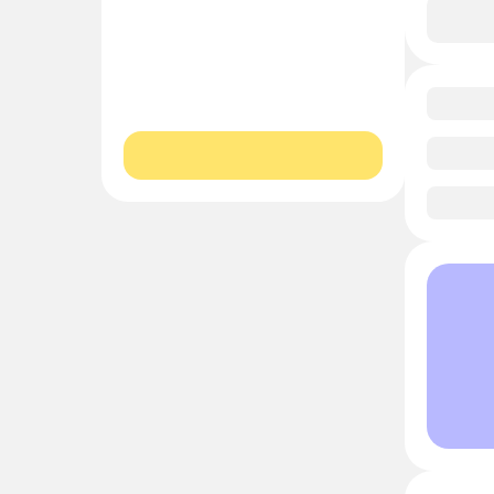
В и
0/1
0/1