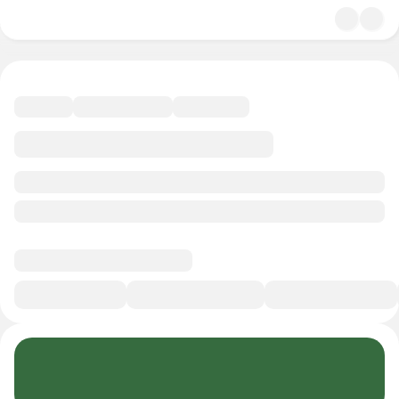
4.8
Культура
45 минут
Смотреть трейлер
В избранное
Курс-профессия