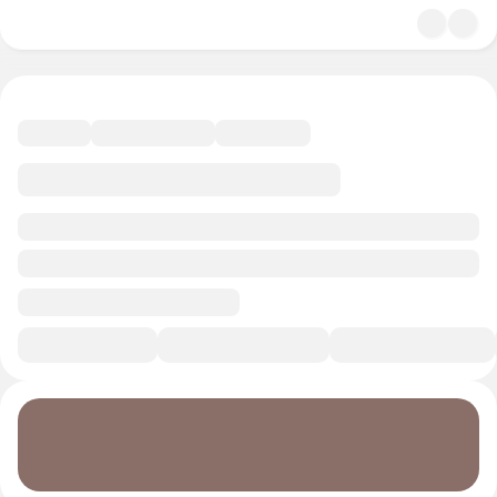
4.7
Литература
11 минут
Смотреть трейлер
В избранное
Курс-профессия