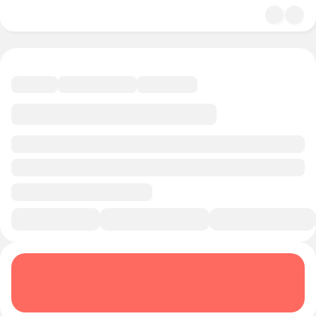
4.9
Кинематограф
15 минут
Смотреть трейлер
В избранное
Курс-профессия