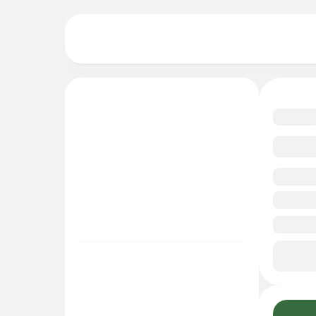
4.8
Смо