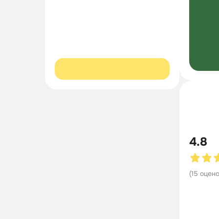
4.8
(
15
оцен