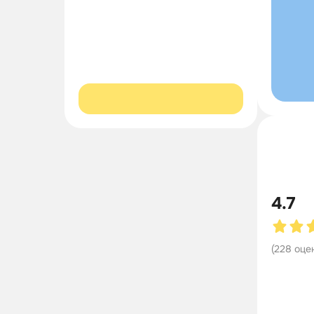
4.7
(
228
оце