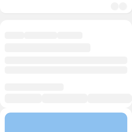
4.8
Философия
10 минут
Смотреть трейлер
В избранное
Курс-профессия