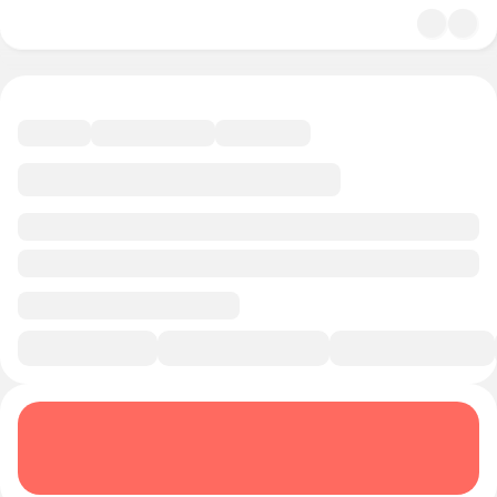
4.9
Кинематограф
12 минут
Смотреть трейлер
В избранное
Курс-профессия