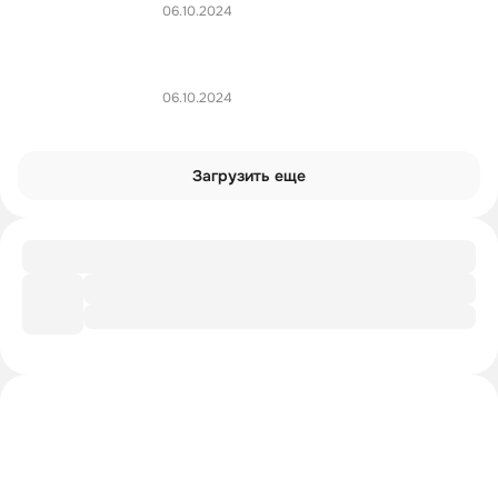
06.10.2024
06.10.2024
Загрузить еще
Подборка
Проверь себя: угадай название эпизода
Интроверты смотрят