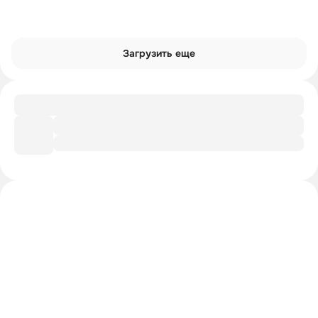
Загрузить еще
Гайд
Прокачай мозг
Интроверты смотрят