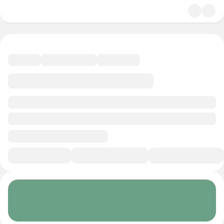
4.8
Психология
11 минут
Смотреть трейлер
В избранное
Курс-профессия