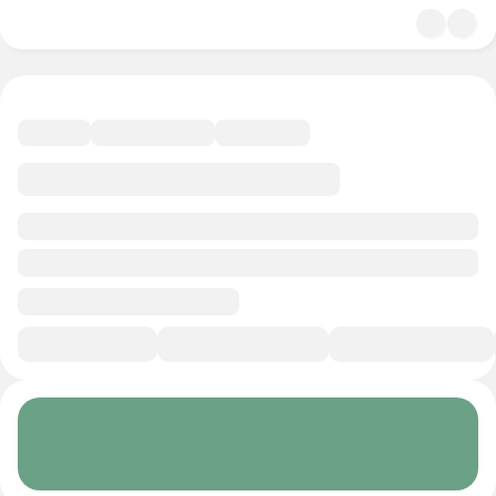
4.8
Психология
11 минут
Смотреть трейлер
В избранное
Курс-профессия