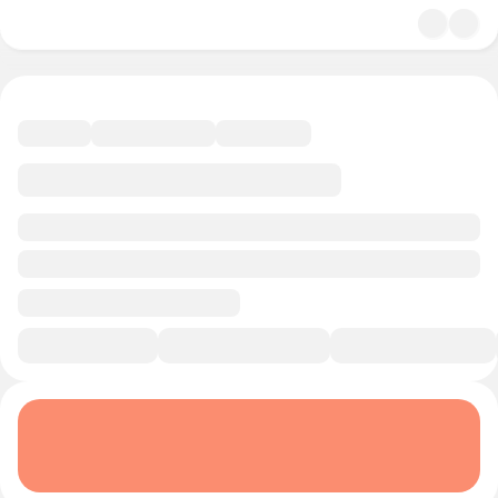
4.7
История и политика
10 минут
Смотреть трейлер
В избранное
Курс-профессия