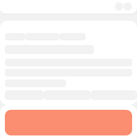
4.8
История и политика
10 минут
Смотреть трейлер
В избранное
Курс-профессия