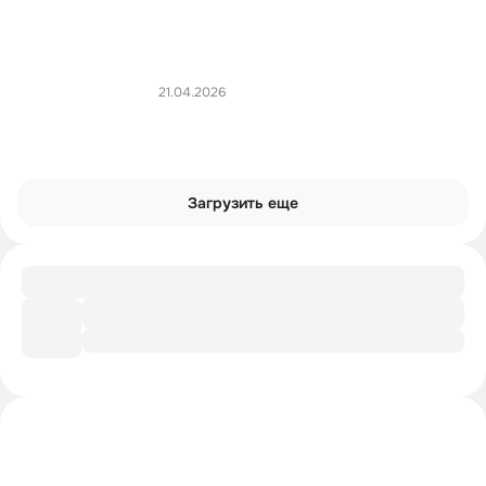
21.04.2026
Загрузить еще
Чек-лист
Интересен ли ты инквизиции
Интроверты смотрят