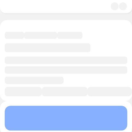
4.9
Мода
11 минут
Смотреть трейлер
В избранное
Курс-профессия