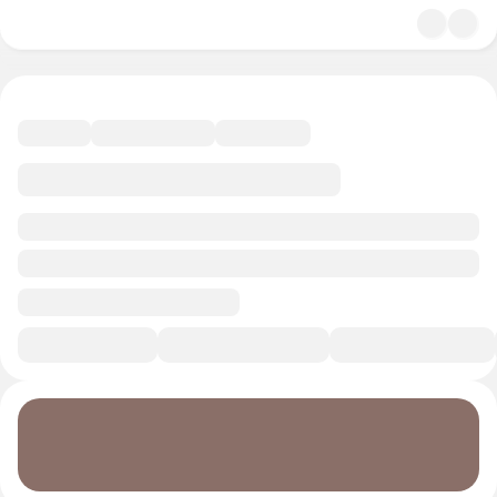
4.8
Литература
14 минут
Смотреть трейлер
В избранное
Курс-профессия