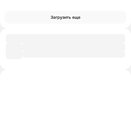
Загрузить еще
Путеводитель
Панем: аудиторский путеводитель
Интроверты смотрят