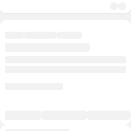
4.9
Кинематограф
49 минут
18 баллов
Смотреть полную версию
В избранное
Курс-профессия