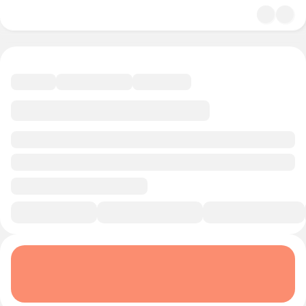
4.8
История и политика
10 минут
Смотреть трейлер
В избранное
Курс-профессия