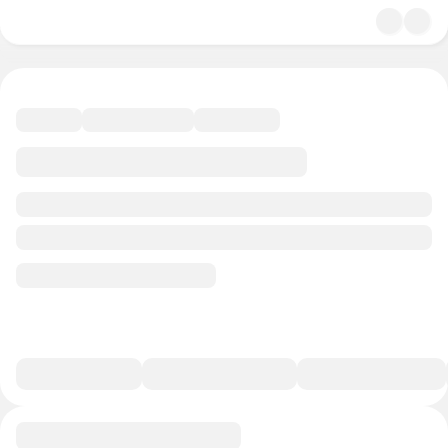
4.8
История и политика
39 минут
19 баллов
Смотреть полную версию
В избранное
Курс-профессия
0/1