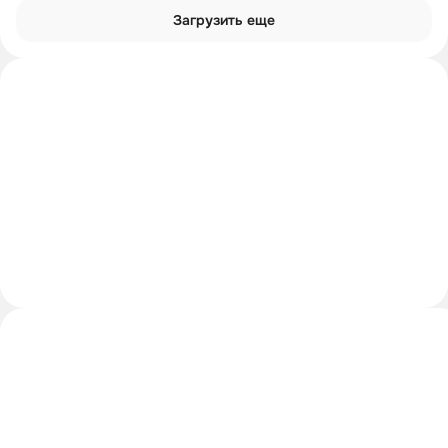
Загрузить еще
Интроверты смотрят
Углубиться в тему