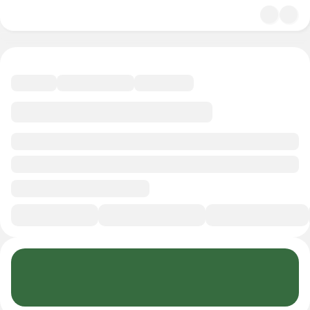
4.6
Культура
11 минут
Смотреть трейлер
В избранное
Курс-профессия