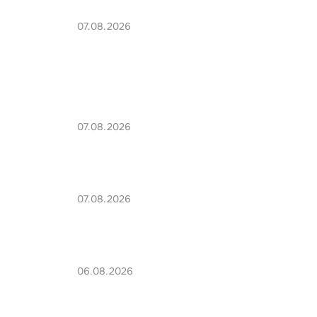
07.08.2026
07.08.2026
07.08.2026
06.08.2026