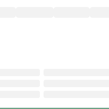
збранное
Курс-профессия