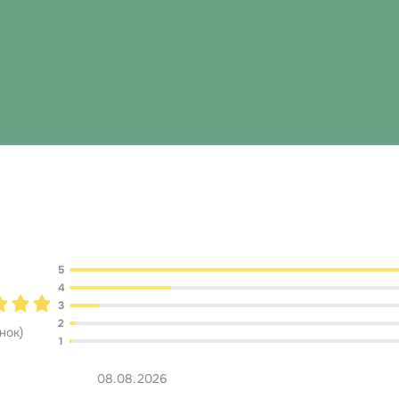
Обсуждение
5
4
3
2
нок
)
1
08.08.2026