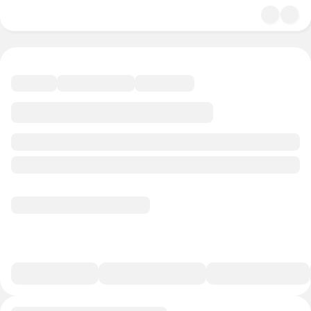
4.8
Искусство
45 минут
107 баллов
Смотреть полную версию
В избранное
Курс-профессия