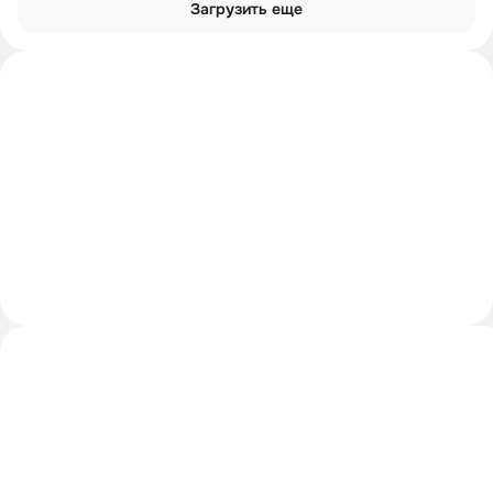
Загрузить еще
Интроверты смотрят
Углубиться в тему