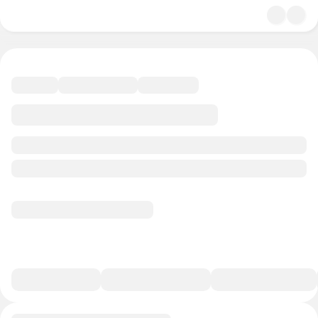
4.8
Религия
44 минуты
20 баллов
Смотреть полную версию
В избранное
Курс-профессия