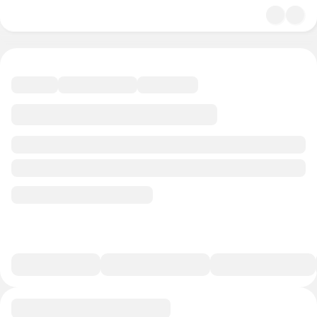
4.7
Экономика и право
39 минут
45 баллов
Смотреть полную версию
В избранное
Курс-профессия
0/1