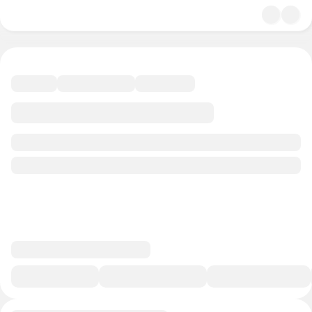
4.8
Искусство
50 минут
157 баллов
В избранное
Курс-профессия