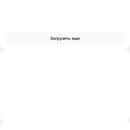
Загрузить еще
Интроверты смотрят
Углубиться в тему