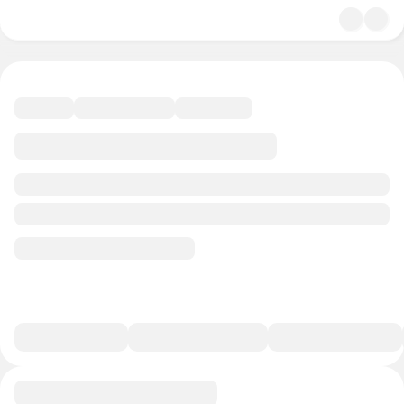
4.9
Религия
42 минуты
21 балл
Смотреть полную версию
В избранное
Курс-профессия
0/1