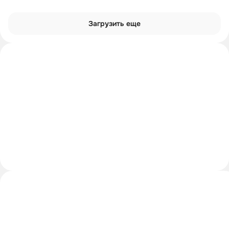
Загрузить еще
Интроверты смотрят
Углубиться в тему