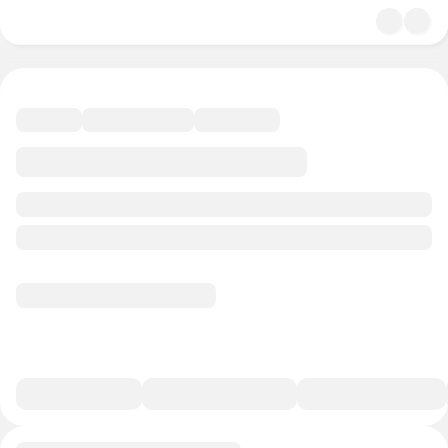
4.7
Карьера и бизнес
46 минут
19 баллов
Смотреть полную версию
В избранное
Курс-профессия