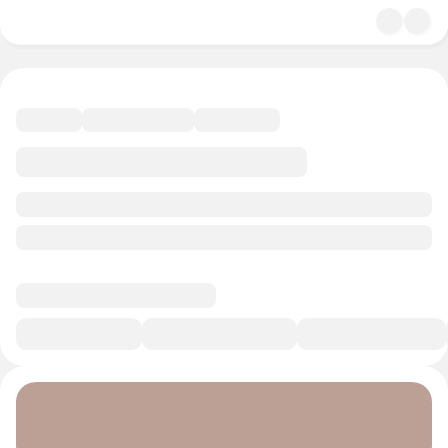
4.9
Экономика и право
11 минут
Смотреть трейлер
В избранное
Курс-профессия