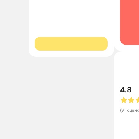
4.8
(
91
оцен