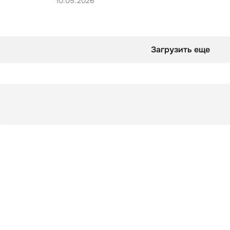
10.05.2026
Загрузить еще
Заметки
Свет и тени в «Касабланке»
Шпаргалка
Главное из лекции
Рекомендации
Доп. литература от лектора
Заметки
Свет и тени в «Касабланке»
Рекомендации