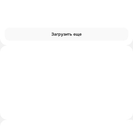
Загрузить еще
Интроверты смотрят
Углубиться в тему