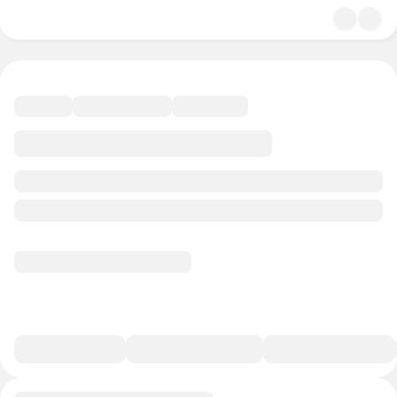
4.7
Культура
51 минута
107 баллов
Смотреть полную версию
В избранное
Курс-профессия