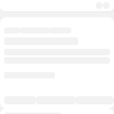
4.8
Искусство
37 минут
40 баллов
Смотреть полную версию
В избранное
Курс-профессия