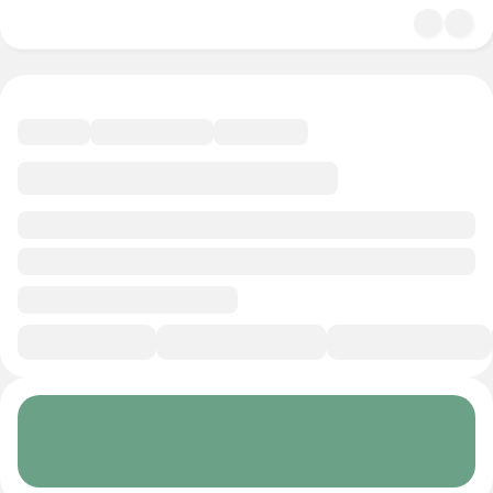
4.9
Психология
8 минут
Смотреть трейлер
В избранное
Курс-профессия