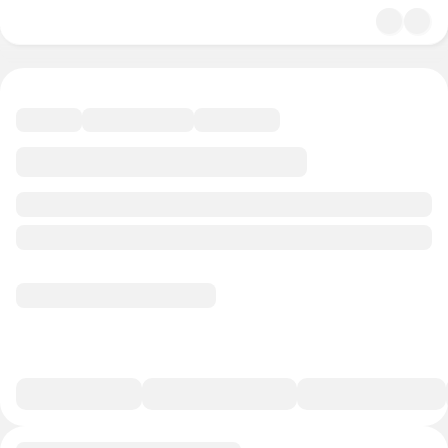
4.9
История и политика
44 минуты
21 балл
Смотреть полную версию
В избранное
Курс-профессия