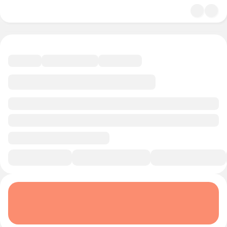
4.8
История и политика
10 минут
Смотреть трейлер
В избранное
Курс-профессия