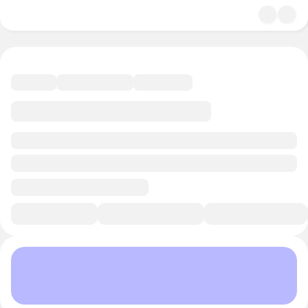
4.9
Музыка
15 минут
Смотреть трейлер
В избранное
Курс-профессия