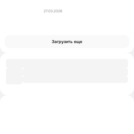
27.03.2026
Загрузить еще
Чек-лист
Ханна Монтана VS Майли Стюарт
Интроверты смотрят