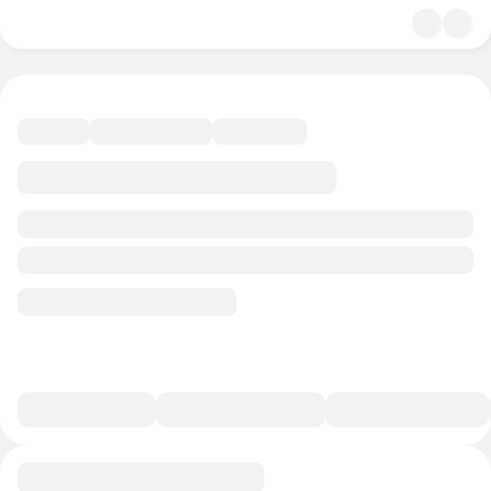
4.8
История и политика
49 минут
21 балл
Смотреть полную версию
В избранное
Курс-профессия
0/1