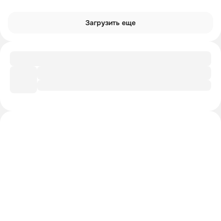
Загрузить еще
Гайд
Путеводитель по rage-мемам
Интроверты смотрят