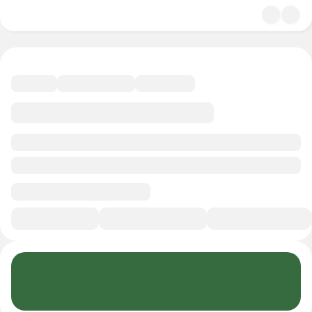
4.9
Культура
14 минут
Смотреть трейлер
В избранное
Курс-профессия